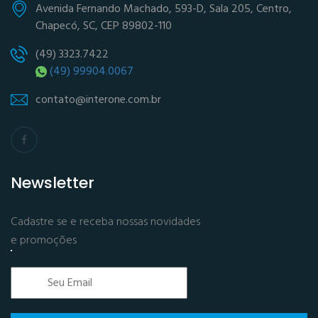
Avenida Fernando Machado, 593-D, Sala 205, Centro,
Chapecó, SC, CEP 89802-110
(49) 3323.7422
(49) 99904.0067
contato@interone.com.br
Newsletter
Cadastre se e receba nossas novidades
e promoções