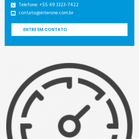
Telefone: +55 49 3323-7422
contato@interone.com.br
ENTRE EM CONTATO