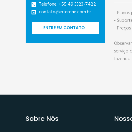
Telefone: +55 49 3323-7422
contato@interone.com.br
- Planos
- Suport
- Preços
ENTRE EM CONTATO
Observan
serviço 
fazendo c
Sobre Nós
Nosso