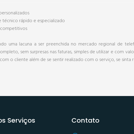
 personalizados
e técnico rápido e especializado
 competitivos
do uma lacuna a ser preenchida no mercado regional de telef
completo, sem surpresas nas faturas, simples de utilizar e com val
om o cliente além de se sentir realizado com o serviço, se sinta r
s Serviços
Contato