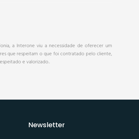
onia, a Interone viu a necessidade de oferecer um
ores que respeitam o que foi contratado pelo cliente,
espeitado e valorizado..
Newsletter