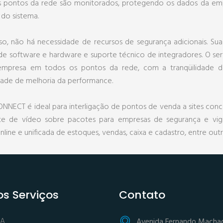
 pontos da rede são monitorados, protegendo os dados da empre
 do sistema.
so, não há necessidade de recursos de segurança adicionais.
 de software e hardware e suporte técnico de integradores. O 
empresa em todos os pontos da rede, com a tranqüilidade d
idade de melhoria da performance.
NNECT é ideal para interligação de pontos de venda a sites conc
te de vídeo sobre pacotes para empresas de segurança e vigi
line e unificada de estoques, vendas, caixa e cadastro, entre outr
s Serviços
Contato
IA
Avenida Fernando Macha