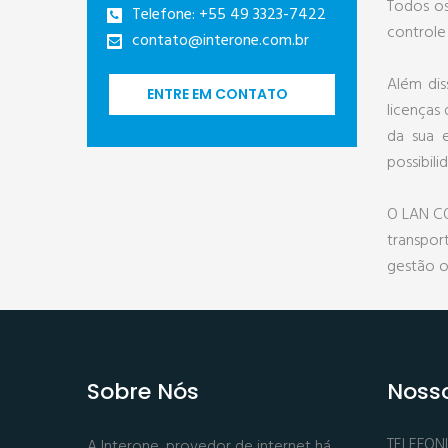
Todos os
Telefone: +55 49 3323-7422
controle
contato@interone.com.br
Além dis
ENTRE EM CONTATO
licenças
da sua 
possibil
O LAN CO
transpor
gestão on
Sobre Nós
Nosso
TELEFON
A Interone, provedor de internet há